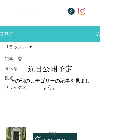
Meli `ano
KIYOSHIKOJIN
ブログ
リラックス
記事一覧
近日公開予定
食べる
観光
その他のカテゴリーの記事を見まし
リラックス
ょう。
​～ご挨拶～
Greetings…